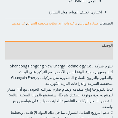
المدى: 80-350 كم
اختياري: تكييف الهواء، مولد السيارة
التصنيفات:
سيارة كهربائية
,
مركبة ذات أربع عجلات منخفضة السرعة
,
غير مصنف
الوصف
مراجعات (0)
تلتزم شركة Shandong Hengxing New Energy Technology Co.،
Ltd. بمفهوم حماية البيئة للسفر الأخضر، مع التركيز على البحث
والتطوير والترويج للنماذج المتطورة مثل مركبات Guangxin Energy
منخفضة السرعة والدراجات النارية الكهربائية.
لدينا تكنولوجيا إنتاج متقدمة ونظام صارم لمراقبة الجودة، مع أداء ممتاز
للمنتج وجودة موثوقة. بصفتك شريكًا، ستستمتع بالمزايا السخية التالية:
1. تضمن أسعار الوكالات التنافسية للغاية حصولك على هوامش ربح
واسعة.
2. دعم الترويج الشامل للسوق، بما في ذلك المواد الإعلانية، وتخطيط