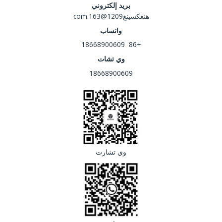
بريد إلكتروني
هنغكسينغ1209@163.com
واتساب
+86 18668900609
وي تشات
18668900609
وي تشارت