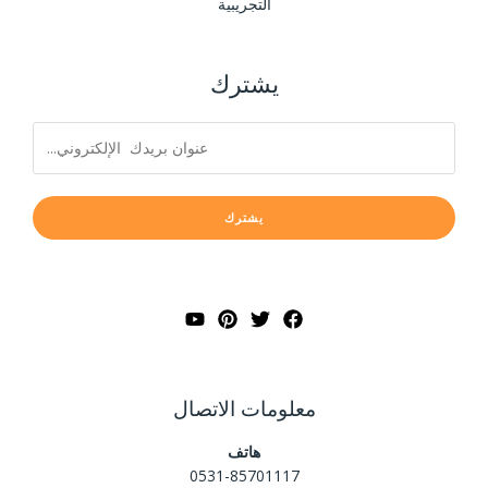
التجريبية
يشترك
يشترك
معلومات الاتصال
هاتف
0531-85701117