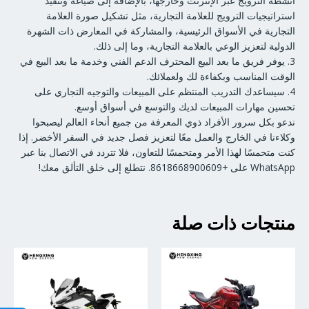
أنشطة الترويج عبر الإنترنت وخارجها، بالإضافة إلى صياغة وتنفيذ
استراتيجيات الترويج للعلامة التجارية، مثل تشكيل صورة العلامة
التجارية في الأسواق الرئيسية، والمشاركة في المعارض ذات الشهرة
الدولية لتعزيز الوعي بالعلامة التجارية، وما إلى ذلك.
3. يوفر فريق ما بعد البيع المحترف الدعم الفني وخدمة ما بعد البيع في
الوقت المناسب وبكفاءة لك ولعملائك.
4. سيساعدك التدريب المنتظم على المبيعات والتوجيه التجاري على
تحسين مهارات المبيعات لديك والتوسع في أسواق أوسع.
ندعو بكل سرور الأفراد ذوي المعرفة من جميع أنحاء العالم ليصبحوا
وكلاءنا في الخارج والعمل معًا لتعزيز فصل جديد في السفر الأخضر. إذا
كنت متحمسًا لهذا الأمر ومتحمسًا للتعاون، فلا تتردد في الاتصال بنا عبر
WhatsApp على +8618668900609. نتطلع إلى خلق التألق معك!
منتجات ذات صلة