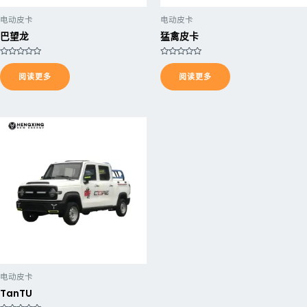
电动皮卡
电动皮卡
巴望龙
猛禽皮卡
评
评
分
分
阅读更多
阅读更多
0
0
&
&
s
s
o
o
l
l
;
;
5
5
电动皮卡
TanTU