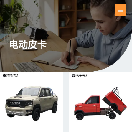
跳
至
主
内
容
菜
单
电动皮卡