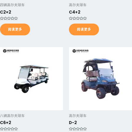
四辆高尔夫球车
高尔夫球车
C2+2
C4+2
评
评
分
分
阅读更多
阅读更多
0
0
&
&
s
s
o
o
l
l
;
;
5
5
八辆高尔夫球车
高尔夫球车
C6+2
D-2