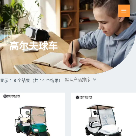
跳
至
主
内
容
菜
单
高尔夫球车
显示 1-8 个结果（共 14 个结果）