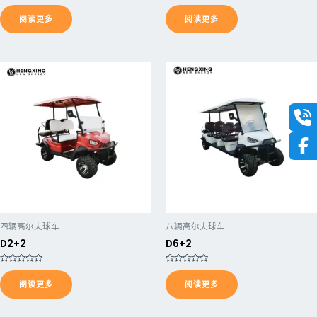
评
评
分
分
阅读更多
阅读更多
0
0
&
&
s
s
o
o
l
l
;
;
5
5
四辆高尔夫球车
八辆高尔夫球车
D2+2
D6+2
评
评
分
分
阅读更多
阅读更多
0
0
&
&
s
s
o
o