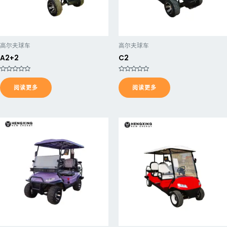
高尔夫球车
高尔夫球车
A2+2
C2
评
评
分
分
阅读更多
阅读更多
0
0
&
&
s
s
o
o
l
l
;
;
5
5