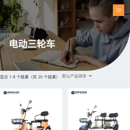
跳
至
主
内
容
菜
单
电动三轮车
显示 1-8 个结果（共 20 个结果）