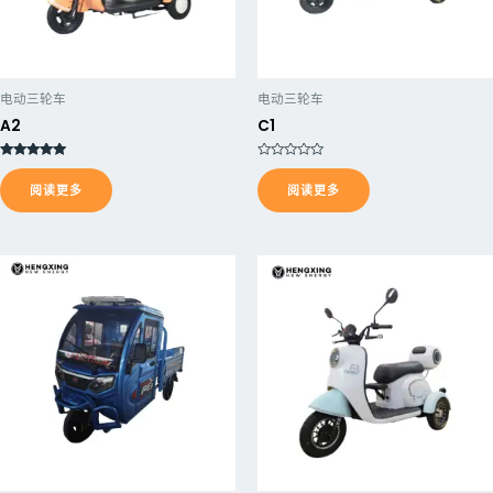
电动三轮车
电动三轮车
A2
C1
评分
评
5.00
分
阅读更多
阅读更多
&sol; 5
0
&
s
o
l
;
5