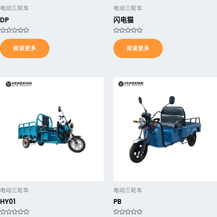
电动三轮车
电动三轮车
DP
闪电猫
评
评
分
分
阅读更多
阅读更多
0
0
&
&
s
s
o
o
l
l
;
;
5
5
电动三轮车
电动三轮车
HY01
PB